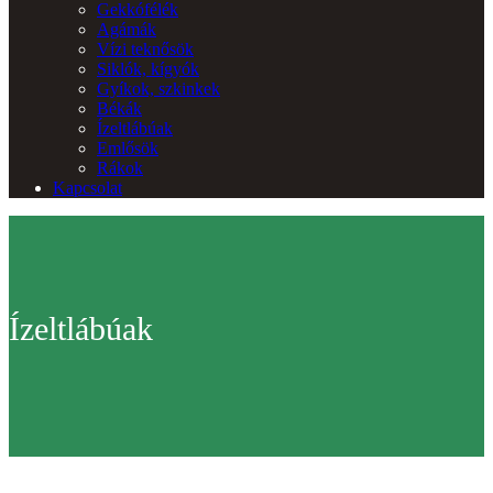
Gekkófélék
Agámák
Vízi teknősök
Siklók, kígyók
Gyíkok, szkinkek
Békák
Ízeltlábúak
Emlősök
Rákok
Kapcsolat
Ízeltlábúak