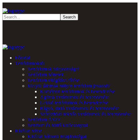
Főoldal
Terráriumokról
Terráriumok tulajdonságai
Terrárium hátterek
Terrárium világítása,fűtése
Melyik állatnak milyen terrárium javasolt?
Kaméleon terráriumok és berendezése
Agáma terráriumok és berendezése
Gekkó terráriumok és berendezése
Kígyó, sikló terráriumok és berendezése
Szárazföldi teknős terráriumok és berendezése
Terrárium ÁSZF
Terrrium és hüllő karácsonyra!
Kisállat bútor
Kisállat bútorok tulajdonságai