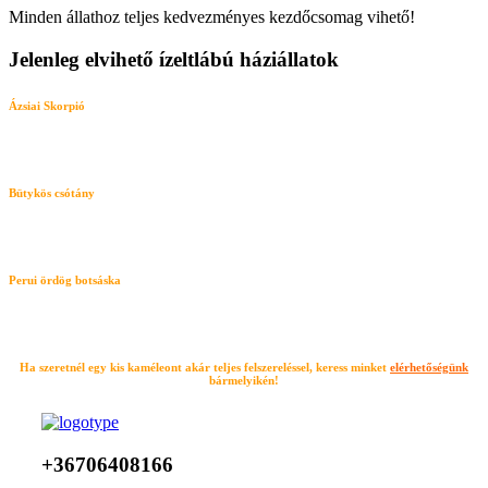
Minden állathoz teljes kedvezményes kezdőcsomag vihető!
Jelenleg elvihető ízeltlábú háziállatok
Ázsiai Skorpió
Bütykös csótány
Perui ördög botsáska
Ha szeretnél egy kis kaméleont akár teljes felszereléssel, keress minket
elérhetőségünk
bármelyikén!
+36706408166