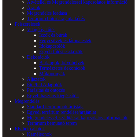
Átvétellel és Megrendeléssel kapcsolatos információ
Áraink
Megrendelés leadása
Terrárium bútor árajánlatkérés
Felszerelések
Világítás, fűtés
Izzók és búrák
Fénycsövek és lámpatestek
Időkapcsolók
Egyéb fűtési eszközök
Dekorációk
Barlangok, búvóhelyek
Természetes dekorációk
Műkoponyák
Aljazatok
Étel/Ital Adagolók
Párásítás és öntözés
Egyéb hasznos kiegészítők
Megrendelés
Standard terráriumok árlistája
Egyedi terrárium rendelése/árajánlat
Megrendeléssel, szállítással kapcsolatos információk
Terrárium bemutató terem
Elvihető állatok
Kaméleonok