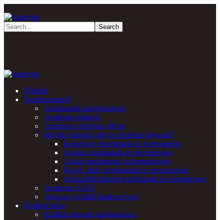
Főoldal
Terráriumokról
Terráriumok tulajdonságai
Terrárium hátterek
Terrárium világítása,fűtése
Melyik állatnak milyen terrárium javasolt?
Kaméleon terráriumok és berendezése
Agáma terráriumok és berendezése
Gekkó terráriumok és berendezése
Kígyó, sikló terráriumok és berendezése
Szárazföldi teknős terráriumok és berendezése
Terrárium ÁSZF
Terrrium és hüllő karácsonyra!
Kisállat bútor
Kisállat bútorok tulajdonságai