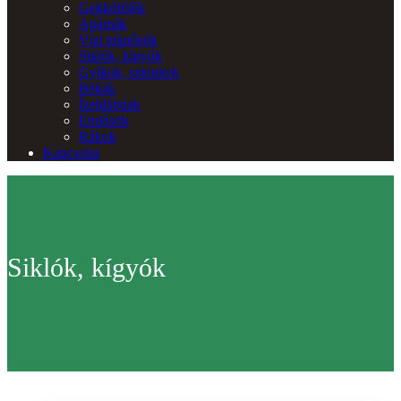
Gekkófélék
Agámák
Vízi teknősök
Siklók, kígyók
Gyíkok, szkinkek
Békák
Ízeltlábúak
Emlősök
Rákok
Kapcsolat
Siklók, kígyók