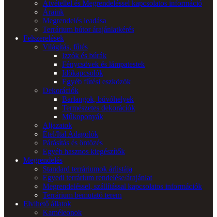
Átvétellel és Megrendeléssel kapcsolatos információ
Áraink
Megrendelés leadása
Terrárium bútor árajánlatkérés
Felszerelések
Világítás, fűtés
Izzók és búrák
Fénycsövek és lámpatestek
Időkapcsolók
Egyéb fűtési eszközök
Dekorációk
Barlangok, búvóhelyek
Természetes dekorációk
Műkoponyák
Aljazatok
Étel/Ital Adagolók
Párásítás és öntözés
Egyéb hasznos kiegészítők
Megrendelés
Standard terráriumok árlistája
Egyedi terrárium rendelése/árajánlat
Megrendeléssel, szállítással kapcsolatos információk
Terrárium bemutató terem
Elvihető állatok
Kaméleonok