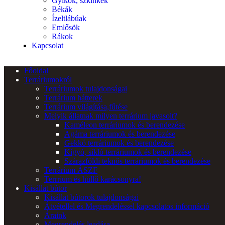
Gyíkok, szkinkek
Békák
Ízeltlábúak
Emlősök
Rákok
Kapcsolat
Főoldal
Terráriumokról
Terráriumok tulajdonságai
Terrárium hátterek
Terrárium világítása,fűtése
Melyik állatnak milyen terrárium javasolt?
Kaméleon terráriumok és berendezése
Agáma terráriumok és berendezése
Gekkó terráriumok és berendezése
Kígyó, sikló terráriumok és berendezése
Szárazföldi teknős terráriumok és berendezése
Terrárium ÁSZF
Terrrium és hüllő karácsonyra!
Kisállat bútor
Kisállat bútorok tulajdonságai
Átvétellel és Megrendeléssel kapcsolatos információ
Áraink
Megrendelés leadása