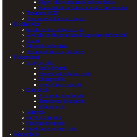
Kígyó, sikló terráriumok és berendezése
Szárazföldi teknős terráriumok és berendezése
Terrárium ÁSZF
Terrrium és hüllő karácsonyra!
Kisállat bútor
Kisállat bútorok tulajdonságai
Átvétellel és Megrendeléssel kapcsolatos információ
Áraink
Megrendelés leadása
Terrárium bútor árajánlatkérés
Felszerelések
Világítás, fűtés
Izzók és búrák
Fénycsövek és lámpatestek
Időkapcsolók
Egyéb fűtési eszközök
Dekorációk
Barlangok, búvóhelyek
Természetes dekorációk
Műkoponyák
Aljazatok
Étel/Ital Adagolók
Párásítás és öntözés
Egyéb hasznos kiegészítők
Megrendelés