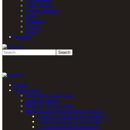
Vízi teknősök
Siklók, kígyók
Gyíkok, szkinkek
Békák
Ízeltlábúak
Emlősök
Rákok
Kapcsolat
Főoldal
Terráriumokról
Terráriumok tulajdonságai
Terrárium hátterek
Terrárium világítása,fűtése
Melyik állatnak milyen terrárium javasolt?
Kaméleon terráriumok és berendezése
Agáma terráriumok és berendezése
Gekkó terráriumok és berendezése