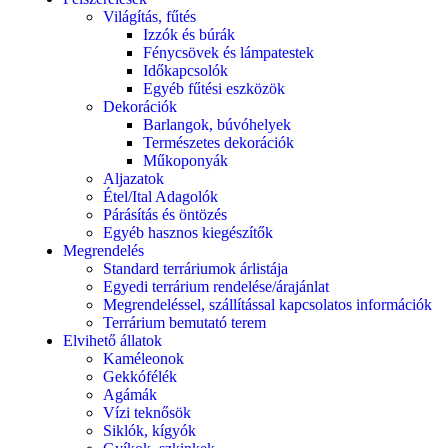
Világítás, fűtés
Izzók és búrák
Fénycsövek és lámpatestek
Időkapcsolók
Egyéb fűtési eszközök
Dekorációk
Barlangok, búvóhelyek
Természetes dekorációk
Műkoponyák
Aljazatok
Étel/Ital Adagolók
Párásítás és öntözés
Egyéb hasznos kiegészítők
Megrendelés
Standard terráriumok árlistája
Egyedi terrárium rendelése/árajánlat
Megrendeléssel, szállítással kapcsolatos információk
Terrárium bemutató terem
Elvihető állatok
Kaméleonok
Gekkófélék
Agámák
Vízi teknősök
Siklók, kígyók