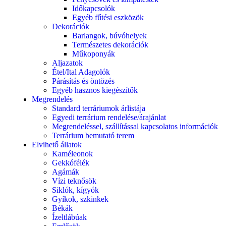
Időkapcsolók
Egyéb fűtési eszközök
Dekorációk
Barlangok, búvóhelyek
Természetes dekorációk
Műkoponyák
Aljazatok
Étel/Ital Adagolók
Párásítás és öntözés
Egyéb hasznos kiegészítők
Megrendelés
Standard terráriumok árlistája
Egyedi terrárium rendelése/árajánlat
Megrendeléssel, szállítással kapcsolatos információk
Terrárium bemutató terem
Elvihető állatok
Kaméleonok
Gekkófélék
Agámák
Vízi teknősök
Siklók, kígyók
Gyíkok, szkinkek
Békák
Ízeltlábúak