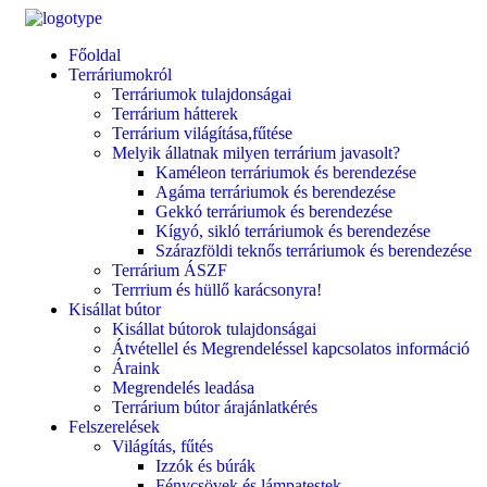
Főoldal
Terráriumokról
Terráriumok tulajdonságai
Terrárium hátterek
Terrárium világítása,fűtése
Melyik állatnak milyen terrárium javasolt?
Kaméleon terráriumok és berendezése
Agáma terráriumok és berendezése
Gekkó terráriumok és berendezése
Kígyó, sikló terráriumok és berendezése
Szárazföldi teknős terráriumok és berendezése
Terrárium ÁSZF
Terrrium és hüllő karácsonyra!
Kisállat bútor
Kisállat bútorok tulajdonságai
Átvétellel és Megrendeléssel kapcsolatos információ
Áraink
Megrendelés leadása
Terrárium bútor árajánlatkérés
Felszerelések
Világítás, fűtés
Izzók és búrák
Fénycsövek és lámpatestek