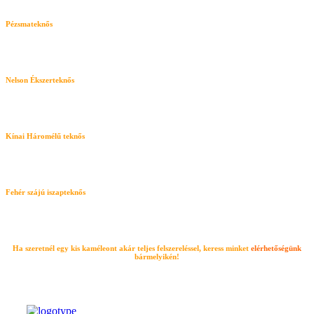
Pézsmateknős
Nelson Ékszerteknős
Kínai Háromélű teknős
Fehér szájú iszapteknős
Ha szeretnél egy kis kaméleont akár teljes felszereléssel, keress minket
elérhetőségünk
bármelyikén!