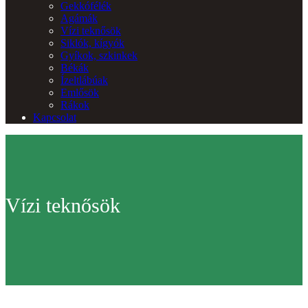
Gekkófélék
Agámák
Vízi teknősök
Siklók, kígyók
Gyíkok, szkinkek
Békák
Ízeltlábúak
Emlősök
Rákok
Kapcsolat
Vízi teknősök