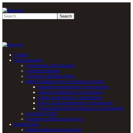
Főoldal
Terráriumokról
Terráriumok tulajdonságai
Terrárium hátterek
Terrárium világítása,fűtése
Melyik állatnak milyen terrárium javasolt?
Kaméleon terráriumok és berendezése
Agáma terráriumok és berendezése
Gekkó terráriumok és berendezése
Kígyó, sikló terráriumok és berendezése
Szárazföldi teknős terráriumok és berendezése
Terrárium ÁSZF
Terrrium és hüllő karácsonyra!
Kisállat bútor
Kisállat bútorok tulajdonságai