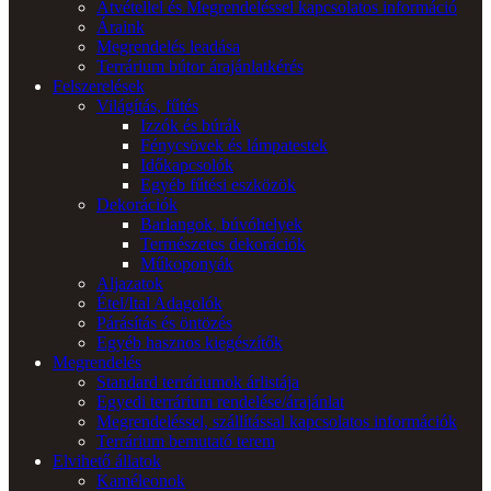
Átvétellel és Megrendeléssel kapcsolatos információ
Áraink
Megrendelés leadása
Terrárium bútor árajánlatkérés
Felszerelések
Világítás, fűtés
Izzók és búrák
Fénycsövek és lámpatestek
Időkapcsolók
Egyéb fűtési eszközök
Dekorációk
Barlangok, búvóhelyek
Természetes dekorációk
Műkoponyák
Aljazatok
Étel/Ital Adagolók
Párásítás és öntözés
Egyéb hasznos kiegészítők
Megrendelés
Standard terráriumok árlistája
Egyedi terrárium rendelése/árajánlat
Megrendeléssel, szállítással kapcsolatos információk
Terrárium bemutató terem
Elvihető állatok
Kaméleonok