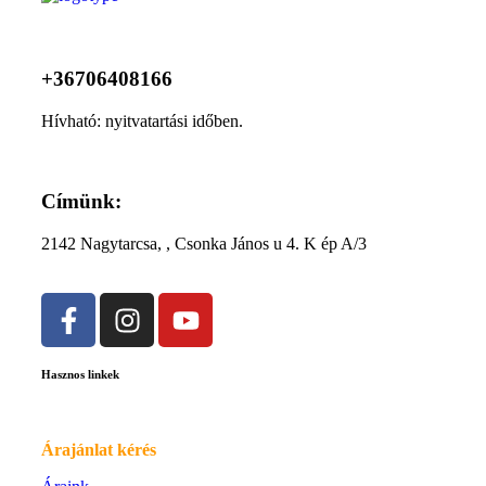
+36706408166
Hívható: nyitvatartási időben.
Címünk:
2142 Nagytarcsa, , Csonka János u 4. K ép A/3
Hasznos linkek
Árajánlat kérés