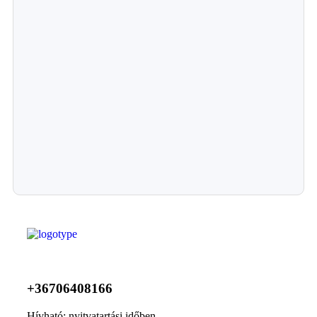
+36706408166
Hívható: nyitvatartási időben.