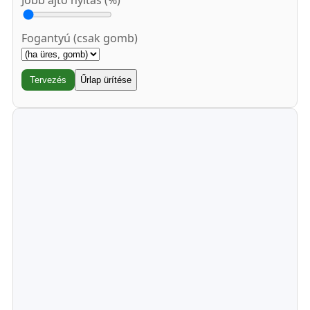
Jobb ajtó nyitás (%)
Fogantyú (csak gomb)
Tervezés
Űrlap ürítése