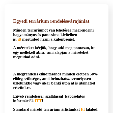
Egyedi terrárium rendelése/árajánlat
Minden terráriumot van lehetőség megrendelni
hagyományos és panoráma kivitelben
is,
itt
megtudod nézni a különbséget.
A méreteket kérjük, hogy add meg pontosan, itt
egy mellékelt ábra, ami alapján a méreteket
megtudod adni.
A megrendelés elindításához minden esetben 50%
előleg szükséges, amit behozhatsz személyesen
üzletünkbe vagy akár banki úton át is utalhatod
részünkre.
Egyéb rendeléssel, szállítással kapcsolatos
információk
ITT
!
Standard méretű terrárium árlistánkat
Itt
találod.