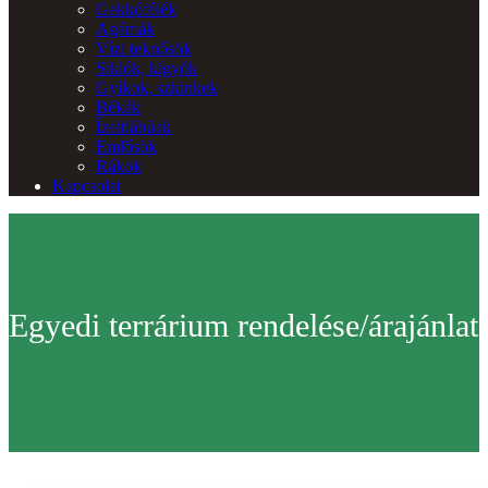
Gekkófélék
Agámák
Vízi teknősök
Siklók, kígyók
Gyíkok, szkinkek
Békák
Ízeltlábúak
Emlősök
Rákok
Kapcsolat
Egyedi terrárium rendelése/árajánlat