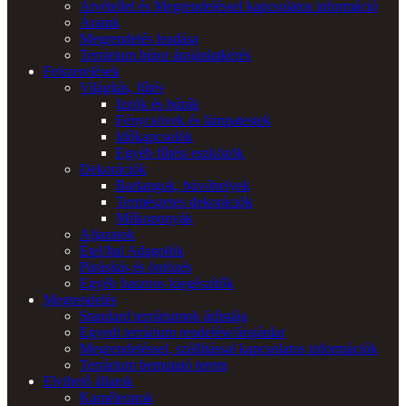
Átvétellel és Megrendeléssel kapcsolatos információ
Áraink
Megrendelés leadása
Terrárium bútor árajánlatkérés
Felszerelések
Világítás, fűtés
Izzók és búrák
Fénycsövek és lámpatestek
Időkapcsolók
Egyéb fűtési eszközök
Dekorációk
Barlangok, búvóhelyek
Természetes dekorációk
Műkoponyák
Aljazatok
Étel/Ital Adagolók
Párásítás és öntözés
Egyéb hasznos kiegészítők
Megrendelés
Standard terráriumok árlistája
Egyedi terrárium rendelése/árajánlat
Megrendeléssel, szállítással kapcsolatos információk
Terrárium bemutató terem
Elvihető állatok
Kaméleonok