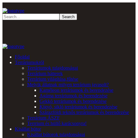
Főoldal
Terráriumokról
Terráriumok tulajdonságai
Terrárium hátterek
Terrárium világítása,fűtése
Melyik állatnak milyen terrárium javasolt?
Kaméleon terráriumok és berendezése
Agáma terráriumok és berendezése
Gekkó terráriumok és berendezése
Kígyó, sikló terráriumok és berendezése
Szárazföldi teknős terráriumok és berendezése
Terrárium ÁSZF
Terrrium és hüllő karácsonyra!
Kisállat bútor
Kisállat bútorok tulajdonságai