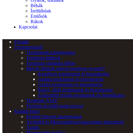
Gyíkok, szkinkek
Békák
Ízeltlábúak
Emlősök
Rákok
Kapcsolat
Főoldal
Terráriumokról
Terráriumok tulajdonságai
Terrárium hátterek
Terrárium világítása,fűtése
Melyik állatnak milyen terrárium javasolt?
Kaméleon terráriumok és berendezése
Agáma terráriumok és berendezése
Gekkó terráriumok és berendezése
Kígyó, sikló terráriumok és berendezése
Szárazföldi teknős terráriumok és berendezése
Terrárium ÁSZF
Terrrium és hüllő karácsonyra!
Kisállat bútor
Kisállat bútorok tulajdonságai
Átvétellel és Megrendeléssel kapcsolatos információ
Áraink
Megrendelés leadása