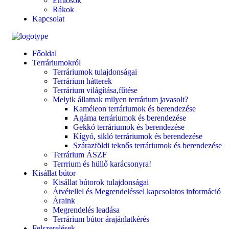
Emlősök
Rákok
Kapcsolat
Főoldal
Terráriumokról
Terráriumok tulajdonságai
Terrárium hátterek
Terrárium világítása,fűtése
Melyik állatnak milyen terrárium javasolt?
Kaméleon terráriumok és berendezése
Agáma terráriumok és berendezése
Gekkó terráriumok és berendezése
Kígyó, sikló terráriumok és berendezése
Szárazföldi teknős terráriumok és berendezése
Terrárium ÁSZF
Terrrium és hüllő karácsonyra!
Kisállat bútor
Kisállat bútorok tulajdonságai
Átvétellel és Megrendeléssel kapcsolatos információ
Áraink
Megrendelés leadása
Terrárium bútor árajánlatkérés
Felszerelések