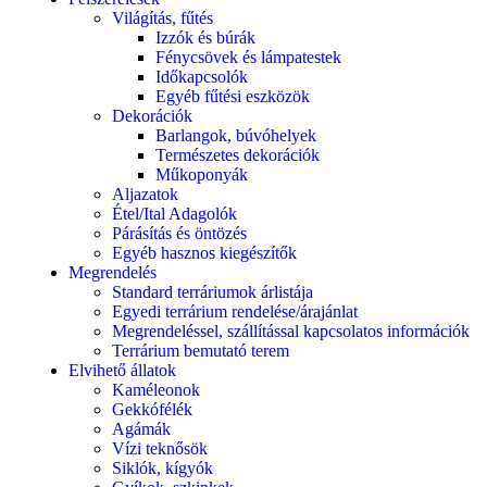
Világítás, fűtés
Izzók és búrák
Fénycsövek és lámpatestek
Időkapcsolók
Egyéb fűtési eszközök
Dekorációk
Barlangok, búvóhelyek
Természetes dekorációk
Műkoponyák
Aljazatok
Étel/Ital Adagolók
Párásítás és öntözés
Egyéb hasznos kiegészítők
Megrendelés
Standard terráriumok árlistája
Egyedi terrárium rendelése/árajánlat
Megrendeléssel, szállítással kapcsolatos információk
Terrárium bemutató terem
Elvihető állatok
Kaméleonok
Gekkófélék
Agámák
Vízi teknősök
Siklók, kígyók