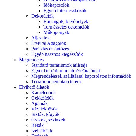
Időkapcsolók
Egyéb fűtési eszközök
Dekorációk
Barlangok, búvóhelyek
Természetes dekorációk
Műkoponyák
Aljazatok
Étel/Ital Adagolók
Párásítás és öntözés
Egyéb hasznos kiegészítők
Megrendelés
Standard terráriumok árlistája
Egyedi terrárium rendelése/árajánlat
Megrendeléssel, szállítással kapcsolatos információk
Terrárium bemutató terem
Elvihető állatok
Kaméleonok
Gekkófélék
Agámák
Vízi teknősök
Siklók, kígyók
Gyíkok, szkinkek
Békák
Ízeltlábúak