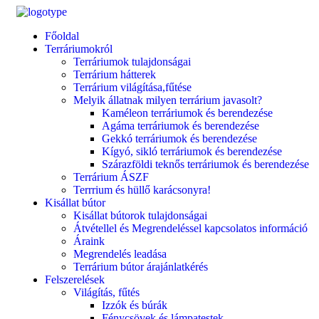
Főoldal
Terráriumokról
Terráriumok tulajdonságai
Terrárium hátterek
Terrárium világítása,fűtése
Melyik állatnak milyen terrárium javasolt?
Kaméleon terráriumok és berendezése
Agáma terráriumok és berendezése
Gekkó terráriumok és berendezése
Kígyó, sikló terráriumok és berendezése
Szárazföldi teknős terráriumok és berendezése
Terrárium ÁSZF
Terrrium és hüllő karácsonyra!
Kisállat bútor
Kisállat bútorok tulajdonságai
Átvétellel és Megrendeléssel kapcsolatos információ
Áraink
Megrendelés leadása
Terrárium bútor árajánlatkérés
Felszerelések
Világítás, fűtés
Izzók és búrák
Fénycsövek és lámpatestek