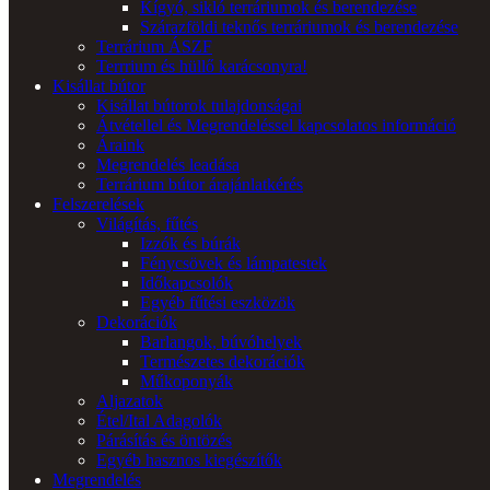
Kígyó, sikló terráriumok és berendezése
Szárazföldi teknős terráriumok és berendezése
Terrárium ÁSZF
Terrrium és hüllő karácsonyra!
Kisállat bútor
Kisállat bútorok tulajdonságai
Átvétellel és Megrendeléssel kapcsolatos információ
Áraink
Megrendelés leadása
Terrárium bútor árajánlatkérés
Felszerelések
Világítás, fűtés
Izzók és búrák
Fénycsövek és lámpatestek
Időkapcsolók
Egyéb fűtési eszközök
Dekorációk
Barlangok, búvóhelyek
Természetes dekorációk
Műkoponyák
Aljazatok
Étel/Ital Adagolók
Párásítás és öntözés
Egyéb hasznos kiegészítők
Megrendelés