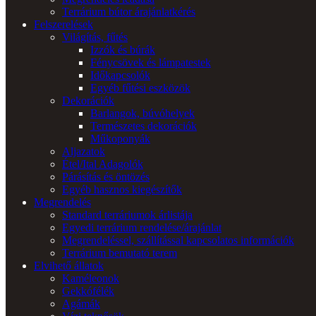
Terrárium bútor árajánlatkérés
Felszerelések
Világítás, fűtés
Izzók és búrák
Fénycsövek és lámpatestek
Időkapcsolók
Egyéb fűtési eszközök
Dekorációk
Barlangok, búvóhelyek
Természetes dekorációk
Műkoponyák
Aljazatok
Étel/Ital Adagolók
Párásítás és öntözés
Egyéb hasznos kiegészítők
Megrendelés
Standard terráriumok árlistája
Egyedi terrárium rendelése/árajánlat
Megrendeléssel, szállítással kapcsolatos információk
Terrárium bemutató terem
Elvihető állatok
Kaméleonok
Gekkófélék
Agámák