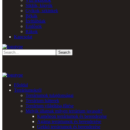
Vízi teknősök
Siklók, kígyók
Gyíkok, szkinkek
Békák
Ízeltlábúak
Emlősök
Rákok
Kapcsolat
Főoldal
Terráriumokról
Terráriumok tulajdonságai
Terrárium hátterek
Terrárium világítása,fűtése
Melyik állatnak milyen terrárium javasolt?
Kaméleon terráriumok és berendezése
Agáma terráriumok és berendezése
Gekkó terráriumok és berendezése