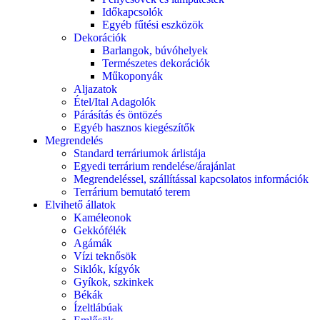
Időkapcsolók
Egyéb fűtési eszközök
Dekorációk
Barlangok, búvóhelyek
Természetes dekorációk
Műkoponyák
Aljazatok
Étel/Ital Adagolók
Párásítás és öntözés
Egyéb hasznos kiegészítők
Megrendelés
Standard terráriumok árlistája
Egyedi terrárium rendelése/árajánlat
Megrendeléssel, szállítással kapcsolatos információk
Terrárium bemutató terem
Elvihető állatok
Kaméleonok
Gekkófélék
Agámák
Vízi teknősök
Siklók, kígyók
Gyíkok, szkinkek
Békák
Ízeltlábúak