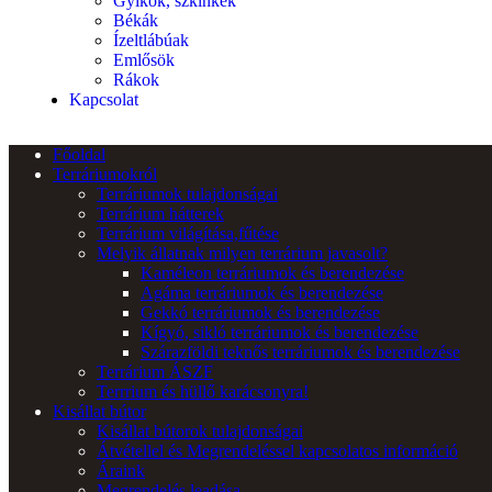
Gyíkok, szkinkek
Békák
Ízeltlábúak
Emlősök
Rákok
Kapcsolat
Főoldal
Terráriumokról
Terráriumok tulajdonságai
Terrárium hátterek
Terrárium világítása,fűtése
Melyik állatnak milyen terrárium javasolt?
Kaméleon terráriumok és berendezése
Agáma terráriumok és berendezése
Gekkó terráriumok és berendezése
Kígyó, sikló terráriumok és berendezése
Szárazföldi teknős terráriumok és berendezése
Terrárium ÁSZF
Terrrium és hüllő karácsonyra!
Kisállat bútor
Kisállat bútorok tulajdonságai
Átvétellel és Megrendeléssel kapcsolatos információ
Áraink
Megrendelés leadása