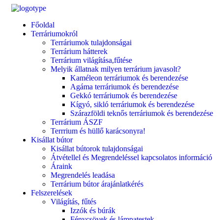
Főoldal
Terráriumokról
Terráriumok tulajdonságai
Terrárium hátterek
Terrárium világítása,fűtése
Melyik állatnak milyen terrárium javasolt?
Kaméleon terráriumok és berendezése
Agáma terráriumok és berendezése
Gekkó terráriumok és berendezése
Kígyó, sikló terráriumok és berendezése
Szárazföldi teknős terráriumok és berendezése
Terrárium ÁSZF
Terrrium és hüllő karácsonyra!
Kisállat bútor
Kisállat bútorok tulajdonságai
Átvétellel és Megrendeléssel kapcsolatos információ
Áraink
Megrendelés leadása
Terrárium bútor árajánlatkérés
Felszerelések
Világítás, fűtés
Izzók és búrák
Fénycsövek és lámpatestek