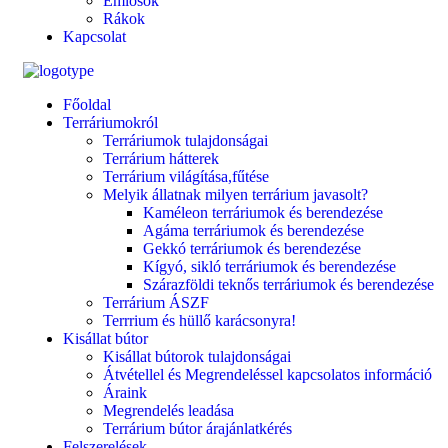
Emlősök
Rákok
Kapcsolat
Főoldal
Terráriumokról
Terráriumok tulajdonságai
Terrárium hátterek
Terrárium világítása,fűtése
Melyik állatnak milyen terrárium javasolt?
Kaméleon terráriumok és berendezése
Agáma terráriumok és berendezése
Gekkó terráriumok és berendezése
Kígyó, sikló terráriumok és berendezése
Szárazföldi teknős terráriumok és berendezése
Terrárium ÁSZF
Terrrium és hüllő karácsonyra!
Kisállat bútor
Kisállat bútorok tulajdonságai
Átvétellel és Megrendeléssel kapcsolatos információ
Áraink
Megrendelés leadása
Terrárium bútor árajánlatkérés
Felszerelések