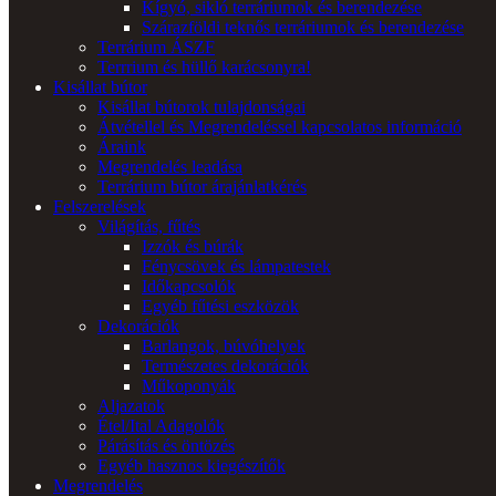
Kígyó, sikló terráriumok és berendezése
Szárazföldi teknős terráriumok és berendezése
Terrárium ÁSZF
Terrrium és hüllő karácsonyra!
Kisállat bútor
Kisállat bútorok tulajdonságai
Átvétellel és Megrendeléssel kapcsolatos információ
Áraink
Megrendelés leadása
Terrárium bútor árajánlatkérés
Felszerelések
Világítás, fűtés
Izzók és búrák
Fénycsövek és lámpatestek
Időkapcsolók
Egyéb fűtési eszközök
Dekorációk
Barlangok, búvóhelyek
Természetes dekorációk
Műkoponyák
Aljazatok
Étel/Ital Adagolók
Párásítás és öntözés
Egyéb hasznos kiegészítők
Megrendelés