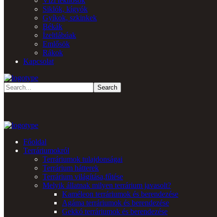
Vízi teknősök
Siklók, kígyók
Gyíkok, szkinkek
Békák
Ízeltlábúak
Emlősök
Rákok
Kapcsolat
Főoldal
Terráriumokról
Terráriumok tulajdonságai
Terrárium hátterek
Terrárium világítása,fűtése
Melyik állatnak milyen terrárium javasolt?
Kaméleon terráriumok és berendezése
Agáma terráriumok és berendezése
Gekkó terráriumok és berendezése