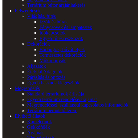
Terrárium bútor árajánlatkérés
Felszerelések
Világítás, fűtés
Izzók és búrák
Fénycsövek és lámpatestek
Időkapcsolók
Egyéb fűtési eszközök
Dekorációk
Barlangok, búvóhelyek
Természetes dekorációk
Műkoponyák
Aljazatok
Étel/Ital Adagolók
Párásítás és öntözés
Egyéb hasznos kiegészítők
Megrendelés
Standard terráriumok árlistája
Egyedi terrárium rendelése/árajánlat
Megrendeléssel, szállítással kapcsolatos információk
Terrárium bemutató terem
Elvihető állatok
Kaméleonok
Gekkófélék
Agámák