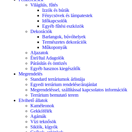
Világítás, fűtés
Izzók és búrák
Fénycsövek és lámpatestek
Időkapcsolók
Egyéb fűtési eszközök
Dekorációk
Barlangok, búvóhelyek
Természetes dekorációk
Műkoponyák
Aljazatok
Étel/Ital Adagolók
Párásítás és öntözés
Egyéb hasznos kiegészítők
Megrendelés
Standard terráriumok árlistája
Egyedi terrárium rendelése/árajánlat
Megrendeléssel, szállítással kapcsolatos információk
Terrárium bemutató terem
Elvihető állatok
Kaméleonok
Gekkófélék
Agámák
Vízi teknősök
Siklók, kígyók