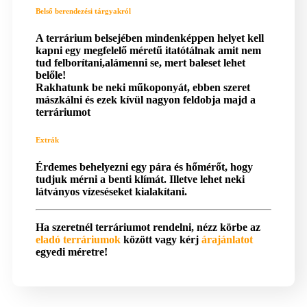
Belső berendezési tárgyakról
A terrárium belsejében mindenképpen helyet kell
kapni egy megfelelő méretű itatótálnak amit nem
tud felborítani,alámenni se, mert baleset lehet
belőle!
Rakhatunk be neki műkoponyát, ebben szeret
mászkálni és ezek kívül nagyon feldobja majd a
terráriumot
Extrák
Érdemes behelyezni egy pára és hőmérőt, hogy
tudjuk mérni a benti klímát. Illetve lehet neki
látványos vízeséseket kialakítani.
Ha szeretnél terráriumot rendelni, nézz körbe az
eladó terráriumok
között vagy kérj
árajánlatot
egyedi méretre!