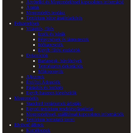
Átvétellel és Megrendeléssel kapcsolatos információ
Áraink
Megrendelés leadása
Terrárium bútor árajánlatkérés
Felszerelések
Világítás, fűtés
Izzók és búrák
Fénycsövek és lámpatestek
Időkapcsolók
Egyéb fűtési eszközök
Dekorációk
Barlangok, búvóhelyek
Természetes dekorációk
Műkoponyák
Aljazatok
Étel/Ital Adagolók
Párásítás és öntözés
Egyéb hasznos kiegészítők
Megrendelés
Standard terráriumok árlistája
Egyedi terrárium rendelése/árajánlat
Megrendeléssel, szállítással kapcsolatos információk
Terrárium bemutató terem
Elvihető állatok
Kaméleonok