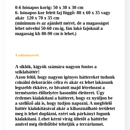
0-6 hónapos korig: 50 x 30 x 30 cm
6- hónapos kor felett faj függő: 80 x 60 x 35 vagy
akár 120 x 70 x 35 cm
(minimum és az ajánlott méret, de a magasságot
lehet növelni 50-60 cm-ig, fán lakó fajoknál a
magasság kb 80-90 cm is lehet.)
A sziklaháttérről
A siklók, kígyók számára nagyon fontos a
sziklaháttér!
Azon felül, hogy nagyon igényes háttereket tudunk
csinálni dekorációs célra és akár ez lehet lakásunk
legszebb ékköve, ez hivatott majd létrehozni a
természetes élőhelyére hasonlító életteret. Úgy
érdemes kialakítani a hátteret, hogy ez nyúljon be
a szellőző alá is, hogy tudjon napozni. A megfelelő
háttér kialakításával akár a kihasználható területet
meg is lehet duplázni, ezért sok párkányt fogunk
kialakítani. Lehet kérni virág ültetőt a háttérbe
amivel még élethűbbé tehetjük a terráriumot.