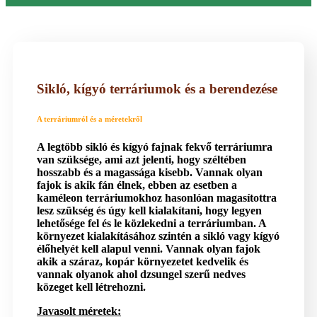
Sikló, kígyó terráriumok és a berendezése
A terráriumról és a méretekről
A legtöbb sikló és kígyó fajnak fekvő terráriumra
van szüksége, ami azt jelenti, hogy széltében
hosszabb és a magassága kisebb. Vannak olyan
fajok is akik fán élnek, ebben az esetben a
kaméleon terráriumokhoz hasonlóan magasítottra
lesz szükség és úgy kell kialakítani, hogy legyen
lehetősége fel és le közlekedni a terráriumban. A
környezet kialakításához szintén a sikló vagy kígyó
élőhelyét kell alapul venni. Vannak olyan fajok
akik a száraz, kopár környezetet kedvelik és
vannak olyanok ahol dzsungel szerű nedves
közeget kell létrehozni.
Javasolt méretek: