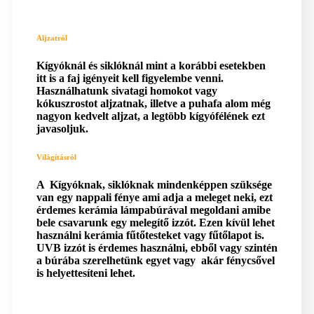
Aljzatról
Kígyóknál és siklóknál mint a korábbi esetekben
itt is a faj igényeit kell figyelembe venni.
Használhatunk sivatagi homokot vagy
kókuszrostot aljzatnak, illetve a puhafa alom még
nagyon kedvelt aljzat, a legtöbb kígyófélének ezt
javasoljuk.
Világításról
A Kígyóknak, siklóknak mindenképpen szüksége
van egy nappali fénye ami adja a meleget neki, ezt
érdemes kerámia lámpabúrával megoldani amibe
bele csavarunk egy melegítő izzót. Ezen kívül lehet
használni kerámia fűtőtesteket vagy fűtőlapot is.
UVB izzót is érdemes használni, ebből vagy szintén
a búrába szerelhetünk egyet vagy akár fénycsővel
is helyettesíteni lehet.