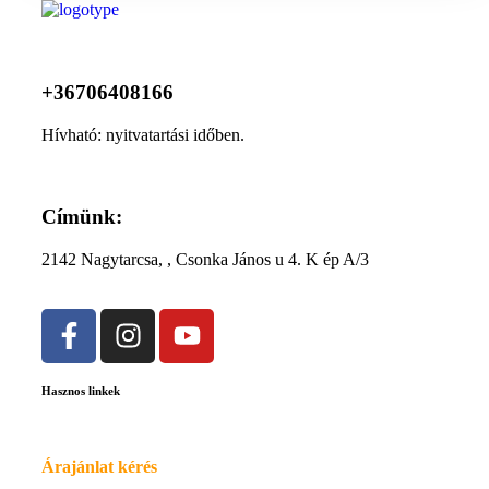
+36706408166
Hívható: nyitvatartási időben.
Címünk:
2142 Nagytarcsa, , Csonka János u 4. K ép A/3
Hasznos linkek
Árajánlat kérés