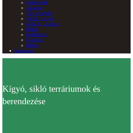
Gekkófélék
Agámák
Vízi teknősök
Siklók, kígyók
Gyíkok, szkinkek
Békák
Ízeltlábúak
Emlősök
Rákok
Kapcsolat
Kígyó, sikló terráriumok és
berendezése