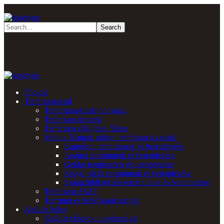
Főoldal
Terráriumokról
Terráriumok tulajdonságai
Terrárium hátterek
Terrárium világítása,fűtése
Melyik állatnak milyen terrárium javasolt?
Kaméleon terráriumok és berendezése
Agáma terráriumok és berendezése
Gekkó terráriumok és berendezése
Kígyó, sikló terráriumok és berendezése
Szárazföldi teknős terráriumok és berendezése
Terrárium ÁSZF
Terrrium és hüllő karácsonyra!
Kisállat bútor
Kisállat bútorok tulajdonságai