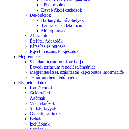
Időkapcsolók
Egyéb fűtési eszközök
Dekorációk
Barlangok, búvóhelyek
Természetes dekorációk
Műkoponyák
Aljazatok
Étel/Ital Adagolók
Párásítás és öntözés
Egyéb hasznos kiegészítők
Megrendelés
Standard terráriumok árlistája
Egyedi terrárium rendelése/árajánlat
Megrendeléssel, szállítással kapcsolatos információk
Terrárium bemutató terem
Elvihető állatok
Kaméleonok
Gekkófélék
Agámák
Vízi teknősök
Siklók, kígyók
Gyíkok, szkinkek
Békák
Ízeltlábúak