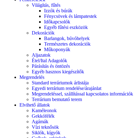
Világítás, fűtés
Izzók és búrák
Fénycsövek és lámpatestek
Időkapcsolók
Egyéb fűtési eszközök
Dekorációk
Barlangok, búvóhelyek
Természetes dekorációk
Műkoponyák
Aljazatok
Étel/Ital Adagolók
Párásítás és öntözés
Egyéb hasznos kiegészítők
Megrendelés
Standard terráriumok árlistája
Egyedi terrárium rendelése/árajánlat
Megrendeléssel, szállítással kapcsolatos információk
Terrárium bemutató terem
Elvihető állatok
Kaméleonok
Gekkófélék
Agámák
Vízi teknősök
Siklók, kígyók