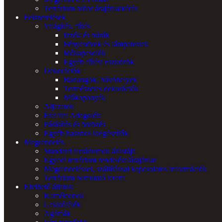
Terrárium bútor árajánlatkérés
Felszerelések
Világítás, fűtés
Izzók és búrák
Fénycsövek és lámpatestek
Időkapcsolók
Egyéb fűtési eszközök
Dekorációk
Barlangok, búvóhelyek
Természetes dekorációk
Műkoponyák
Aljazatok
Étel/Ital Adagolók
Párásítás és öntözés
Egyéb hasznos kiegészítők
Megrendelés
Standard terráriumok árlistája
Egyedi terrárium rendelése/árajánlat
Megrendeléssel, szállítással kapcsolatos információk
Terrárium bemutató terem
Elvihető állatok
Kaméleonok
Gekkófélék
Agámák