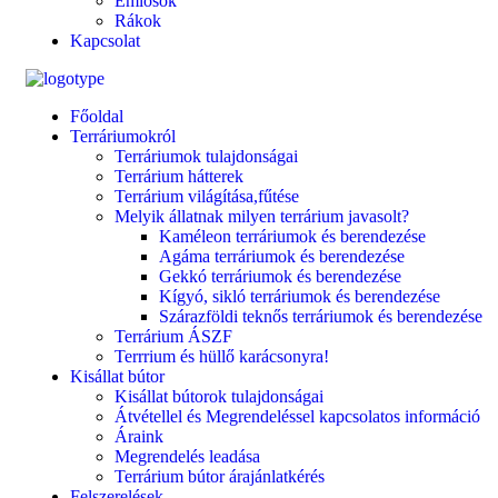
Emlősök
Rákok
Kapcsolat
Főoldal
Terráriumokról
Terráriumok tulajdonságai
Terrárium hátterek
Terrárium világítása,fűtése
Melyik állatnak milyen terrárium javasolt?
Kaméleon terráriumok és berendezése
Agáma terráriumok és berendezése
Gekkó terráriumok és berendezése
Kígyó, sikló terráriumok és berendezése
Szárazföldi teknős terráriumok és berendezése
Terrárium ÁSZF
Terrrium és hüllő karácsonyra!
Kisállat bútor
Kisállat bútorok tulajdonságai
Átvétellel és Megrendeléssel kapcsolatos információ
Áraink
Megrendelés leadása
Terrárium bútor árajánlatkérés
Felszerelések