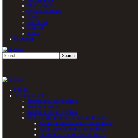
Vízi teknősök
Siklók, kígyók
Gyíkok, szkinkek
Békák
Ízeltlábúak
Emlősök
Rákok
Kapcsolat
Főoldal
Terráriumokról
Terráriumok tulajdonságai
Terrárium hátterek
Terrárium világítása,fűtése
Melyik állatnak milyen terrárium javasolt?
Kaméleon terráriumok és berendezése
Agáma terráriumok és berendezése
Gekkó terráriumok és berendezése