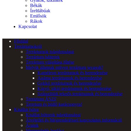
Gyíkok, szkinkek
Békák
Ízeltlábúak
Emlősök
Rákok
Kapcsolat
Főoldal
Terráriumokról
Terráriumok tulajdonságai
Terrárium hátterek
Terrárium világítása,fűtése
Melyik állatnak milyen terrárium javasolt?
Kaméleon terráriumok és berendezése
Agáma terráriumok és berendezése
Gekkó terráriumok és berendezése
Kígyó, sikló terráriumok és berendezése
Szárazföldi teknős terráriumok és berendezése
Terrárium ÁSZF
Terrrium és hüllő karácsonyra!
Kisállat bútor
Kisállat bútorok tulajdonságai
Átvétellel és Megrendeléssel kapcsolatos információ
Áraink
Megrendelés leadása