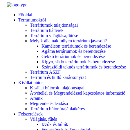
Főoldal
Terráriumokról
Terráriumok tulajdonságai
Terrárium hátterek
Terrárium világítása,fűtése
Melyik állatnak milyen terrárium javasolt?
Kaméleon terráriumok és berendezése
Agáma terráriumok és berendezése
Gekkó terráriumok és berendezése
Kígyó, sikló terráriumok és berendezése
Szárazföldi teknős terráriumok és berendezése
Terrárium ÁSZF
Terrrium és hüllő karácsonyra!
Kisállat bútor
Kisállat bútorok tulajdonságai
Átvétellel és Megrendeléssel kapcsolatos információ
Áraink
Megrendelés leadása
Terrárium bútor árajánlatkérés
Felszerelések
Világítás, fűtés
Izzók és búrák
Fénycsövek és lámpatestek