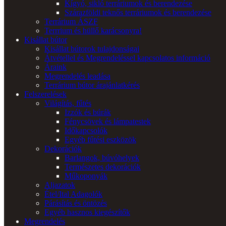
Kígyó, sikló terráriumok és berendezése
Szárazföldi teknős terráriumok és berendezése
Terrárium ÁSZF
Terrrium és hüllő karácsonyra!
Kisállat bútor
Kisállat bútorok tulajdonságai
Átvétellel és Megrendeléssel kapcsolatos információ
Áraink
Megrendelés leadása
Terrárium bútor árajánlatkérés
Felszerelések
Világítás, fűtés
Izzók és búrák
Fénycsövek és lámpatestek
Időkapcsolók
Egyéb fűtési eszközök
Dekorációk
Barlangok, búvóhelyek
Természetes dekorációk
Műkoponyák
Aljazatok
Étel/Ital Adagolók
Párásítás és öntözés
Egyéb hasznos kiegészítők
Megrendelés