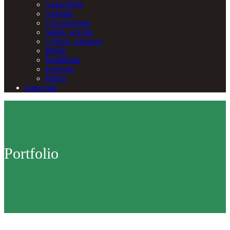
Gekkófélék
Agámák
Vízi teknősök
Siklók, kígyók
Gyíkok, szkinkek
Békák
Ízeltlábúak
Emlősök
Rákok
Kapcsolat
Portfolio