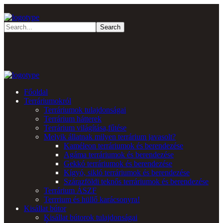
Főoldal
Terráriumokról
Terráriumok tulajdonságai
Terrárium hátterek
Terrárium világítása,fűtése
Melyik állatnak milyen terrárium javasolt?
Kaméleon terráriumok és berendezése
Agáma terráriumok és berendezése
Gekkó terráriumok és berendezése
Kígyó, sikló terráriumok és berendezése
Szárazföldi teknős terráriumok és berendezése
Terrárium ÁSZF
Terrrium és hüllő karácsonyra!
Kisállat bútor
Kisállat bútorok tulajdonságai