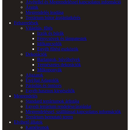
Átvétellel és Megrendeléssel kapcsolatos információ
Áraink
Megrendelés leadása
Terrárium bútor árajánlatkérés
Felszerelések
Világítás, fűtés
Izzók és búrák
Fénycsövek és lámpatestek
Időkapcsolók
Egyéb fűtési eszközök
Dekorációk
Barlangok, búvóhelyek
Természetes dekorációk
Műkoponyák
Aljazatok
Étel/Ital Adagolók
Párásítás és öntözés
Egyéb hasznos kiegészítők
Megrendelés
Standard terráriumok árlistája
Egyedi terrárium rendelése/árajánlat
Megrendeléssel, szállítással kapcsolatos információk
Terrárium bemutató terem
Elvihető állatok
Kaméleonok