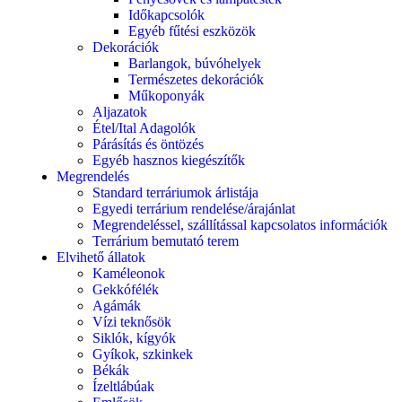
Időkapcsolók
Egyéb fűtési eszközök
Dekorációk
Barlangok, búvóhelyek
Természetes dekorációk
Műkoponyák
Aljazatok
Étel/Ital Adagolók
Párásítás és öntözés
Egyéb hasznos kiegészítők
Megrendelés
Standard terráriumok árlistája
Egyedi terrárium rendelése/árajánlat
Megrendeléssel, szállítással kapcsolatos információk
Terrárium bemutató terem
Elvihető állatok
Kaméleonok
Gekkófélék
Agámák
Vízi teknősök
Siklók, kígyók
Gyíkok, szkinkek
Békák
Ízeltlábúak