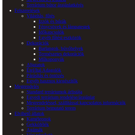
Terrárium bútor árajánlatkérés
Felszerelések
Világítás, fűtés
Izzók és búrák
Fénycsövek és lámpatestek
Időkapcsolók
Egyéb fűtési eszközök
Dekorációk
Barlangok, búvóhelyek
Természetes dekorációk
Műkoponyák
Aljazatok
Étel/Ital Adagolók
Párásítás és öntözés
Egyéb hasznos kiegészítők
Megrendelés
Standard terráriumok árlistája
Egyedi terrárium rendelése/árajánlat
Megrendeléssel, szállítással kapcsolatos információk
Terrárium bemutató terem
Elvihető állatok
Kaméleonok
Gekkófélék
Agámák