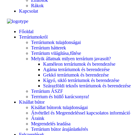
Emlősök
Rákok
Kapcsolat
Főoldal
Terráriumokról
Terráriumok tulajdonságai
Terrárium hátterek
Terrárium világítása,fűtése
Melyik állatnak milyen terrárium javasolt?
Kaméleon terráriumok és berendezése
Agáma terráriumok és berendezése
Gekkó terráriumok és berendezése
Kígyó, sikló terráriumok és berendezése
Szárazföldi teknős terráriumok és berendezése
Terrárium ÁSZF
Terrrium és hüllő karácsonyra!
Kisállat bútor
Kisállat bútorok tulajdonságai
Átvétellel és Megrendeléssel kapcsolatos információ
Áraink
Megrendelés leadása
Terrárium bútor árajánlatkérés
Felszerelések