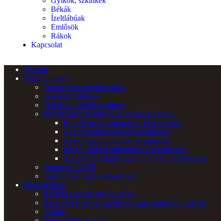
Gyíkok, szkinkek
Békák
Ízeltlábúak
Emlősök
Rákok
Kapcsolat
Főoldal
Terráriumokról
Terráriumok tulajdonságai
Terrárium hátterek
Terrárium világítása,fűtése
Melyik állatnak milyen terrárium javasolt?
Kaméleon terráriumok és berendezése
Agáma terráriumok és berendezése
Gekkó terráriumok és berendezése
Kígyó, sikló terráriumok és berendezése
Szárazföldi teknős terráriumok és berendezése
Terrárium ÁSZF
Terrrium és hüllő karácsonyra!
Kisállat bútor
Kisállat bútorok tulajdonságai
Átvétellel és Megrendeléssel kapcsolatos információ
Áraink
Megrendelés leadása