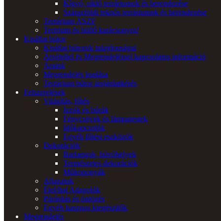
Kígyó, sikló terráriumok és berendezése
Szárazföldi teknős terráriumok és berendezése
Terrárium ÁSZF
Terrrium és hüllő karácsonyra!
Kisállat bútor
Kisállat bútorok tulajdonságai
Átvétellel és Megrendeléssel kapcsolatos információ
Áraink
Megrendelés leadása
Terrárium bútor árajánlatkérés
Felszerelések
Világítás, fűtés
Izzók és búrák
Fénycsövek és lámpatestek
Időkapcsolók
Egyéb fűtési eszközök
Dekorációk
Barlangok, búvóhelyek
Természetes dekorációk
Műkoponyák
Aljazatok
Étel/Ital Adagolók
Párásítás és öntözés
Egyéb hasznos kiegészítők
Megrendelés