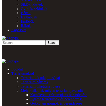
Vízi teknősök
Siklók, kígyók
Gyíkok, szkinkek
Békák
Ízeltlábúak
Emlősök
Rákok
Kapcsolat
Főoldal
Terráriumokról
Terráriumok tulajdonságai
Terrárium hátterek
Terrárium világítása,fűtése
Melyik állatnak milyen terrárium javasolt?
Kaméleon terráriumok és berendezése
Agáma terráriumok és berendezése
Gekkó terráriumok és berendezése