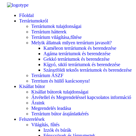
Főoldal
Terráriumokról
Terráriumok tulajdonságai
Terrárium hátterek
Terrárium világítása,fűtése
Melyik állatnak milyen terrárium javasolt?
Kaméleon terráriumok és berendezése
Agáma terráriumok és berendezése
Gekkó terráriumok és berendezése
Kígyó, sikló terráriumok és berendezése
Szárazföldi teknős terráriumok és berendezése
Terrárium ÁSZF
Terrrium és hüllő karácsonyra!
Kisállat bútor
Kisállat bútorok tulajdonságai
Átvétellel és Megrendeléssel kapcsolatos információ
Áraink
Megrendelés leadása
Terrárium bútor árajánlatkérés
Felszerelések
Világítás, fűtés
Izzók és búrák
Fénycsövek és lámpatestek