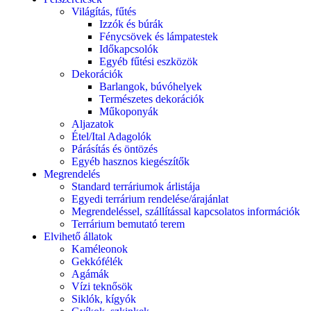
Világítás, fűtés
Izzók és búrák
Fénycsövek és lámpatestek
Időkapcsolók
Egyéb fűtési eszközök
Dekorációk
Barlangok, búvóhelyek
Természetes dekorációk
Műkoponyák
Aljazatok
Étel/Ital Adagolók
Párásítás és öntözés
Egyéb hasznos kiegészítők
Megrendelés
Standard terráriumok árlistája
Egyedi terrárium rendelése/árajánlat
Megrendeléssel, szállítással kapcsolatos információk
Terrárium bemutató terem
Elvihető állatok
Kaméleonok
Gekkófélék
Agámák
Vízi teknősök
Siklók, kígyók