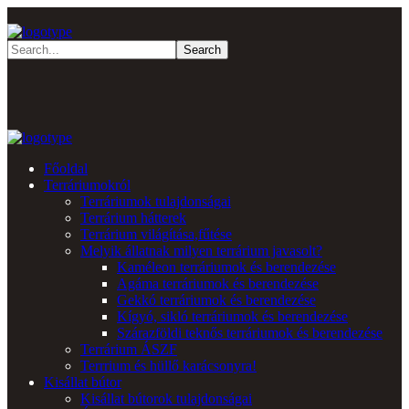
Főoldal
Terráriumokról
Terráriumok tulajdonságai
Terrárium hátterek
Terrárium világítása,fűtése
Melyik állatnak milyen terrárium javasolt?
Kaméleon terráriumok és berendezése
Agáma terráriumok és berendezése
Gekkó terráriumok és berendezése
Kígyó, sikló terráriumok és berendezése
Szárazföldi teknős terráriumok és berendezése
Terrárium ÁSZF
Terrrium és hüllő karácsonyra!
Kisállat bútor
Kisállat bútorok tulajdonságai