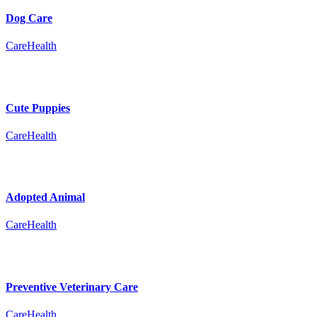
Dog Care
Care
Health
Cute Puppies
Care
Health
Adopted Animal
Care
Health
Preventive Veterinary Care
Care
Health