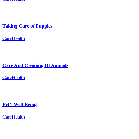
Taking Care of Puppies
Care
Health
Care And Cleaning Of Animals
Care
Health
Pet’s Well-Being
Care
Health