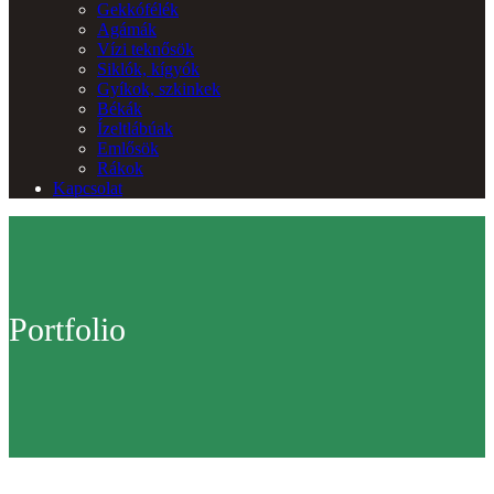
Gekkófélék
Agámák
Vízi teknősök
Siklók, kígyók
Gyíkok, szkinkek
Békák
Ízeltlábúak
Emlősök
Rákok
Kapcsolat
Portfolio