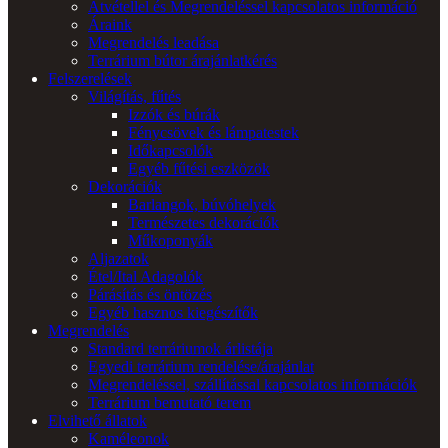
Átvétellel és Megrendeléssel kapcsolatos információ
Áraink
Megrendelés leadása
Terrárium bútor árajánlatkérés
Felszerelések
Világítás, fűtés
Izzók és búrák
Fénycsövek és lámpatestek
Időkapcsolók
Egyéb fűtési eszközök
Dekorációk
Barlangok, búvóhelyek
Természetes dekorációk
Műkoponyák
Aljazatok
Étel/Ital Adagolók
Párásítás és öntözés
Egyéb hasznos kiegészítők
Megrendelés
Standard terráriumok árlistája
Egyedi terrárium rendelése/árajánlat
Megrendeléssel, szállítással kapcsolatos információk
Terrárium bemutató terem
Elvihető állatok
Kaméleonok