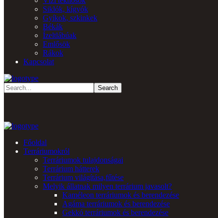
Vízi teknősök
Siklók, kígyók
Gyíkok, szkinkek
Békák
Ízeltlábúak
Emlősök
Rákok
Kapcsolat
Főoldal
Terráriumokról
Terráriumok tulajdonságai
Terrárium hátterek
Terrárium világítása,fűtése
Melyik állatnak milyen terrárium javasolt?
Kaméleon terráriumok és berendezése
Agáma terráriumok és berendezése
Gekkó terráriumok és berendezése