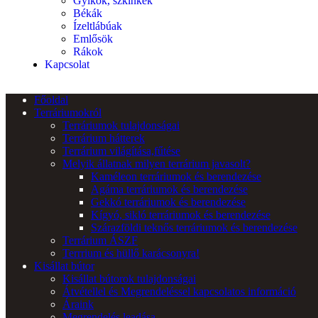
Gyíkok, szkinkek
Békák
Ízeltlábúak
Emlősök
Rákok
Kapcsolat
Főoldal
Terráriumokról
Terráriumok tulajdonságai
Terrárium hátterek
Terrárium világítása,fűtése
Melyik állatnak milyen terrárium javasolt?
Kaméleon terráriumok és berendezése
Agáma terráriumok és berendezése
Gekkó terráriumok és berendezése
Kígyó, sikló terráriumok és berendezése
Szárazföldi teknős terráriumok és berendezése
Terrárium ÁSZF
Terrrium és hüllő karácsonyra!
Kisállat bútor
Kisállat bútorok tulajdonságai
Átvétellel és Megrendeléssel kapcsolatos információ
Áraink
Megrendelés leadása