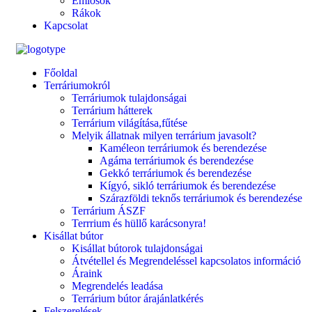
Emlősök
Rákok
Kapcsolat
Főoldal
Terráriumokról
Terráriumok tulajdonságai
Terrárium hátterek
Terrárium világítása,fűtése
Melyik állatnak milyen terrárium javasolt?
Kaméleon terráriumok és berendezése
Agáma terráriumok és berendezése
Gekkó terráriumok és berendezése
Kígyó, sikló terráriumok és berendezése
Szárazföldi teknős terráriumok és berendezése
Terrárium ÁSZF
Terrrium és hüllő karácsonyra!
Kisállat bútor
Kisállat bútorok tulajdonságai
Átvétellel és Megrendeléssel kapcsolatos információ
Áraink
Megrendelés leadása
Terrárium bútor árajánlatkérés
Felszerelések