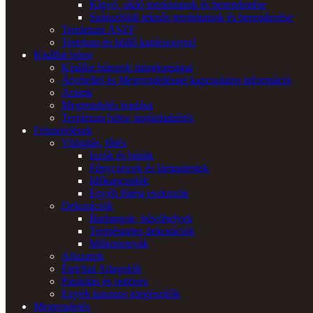
Kígyó, sikló terráriumok és berendezése
Szárazföldi teknős terráriumok és berendezése
Terrárium ÁSZF
Terrrium és hüllő karácsonyra!
Kisállat bútor
Kisállat bútorok tulajdonságai
Átvétellel és Megrendeléssel kapcsolatos információ
Áraink
Megrendelés leadása
Terrárium bútor árajánlatkérés
Felszerelések
Világítás, fűtés
Izzók és búrák
Fénycsövek és lámpatestek
Időkapcsolók
Egyéb fűtési eszközök
Dekorációk
Barlangok, búvóhelyek
Természetes dekorációk
Műkoponyák
Aljazatok
Étel/Ital Adagolók
Párásítás és öntözés
Egyéb hasznos kiegészítők
Megrendelés