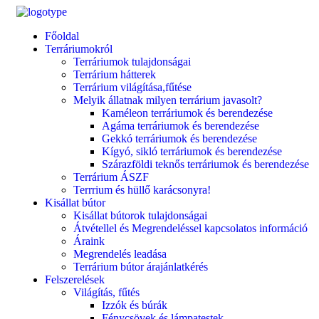
Főoldal
Terráriumokról
Terráriumok tulajdonságai
Terrárium hátterek
Terrárium világítása,fűtése
Melyik állatnak milyen terrárium javasolt?
Kaméleon terráriumok és berendezése
Agáma terráriumok és berendezése
Gekkó terráriumok és berendezése
Kígyó, sikló terráriumok és berendezése
Szárazföldi teknős terráriumok és berendezése
Terrárium ÁSZF
Terrrium és hüllő karácsonyra!
Kisállat bútor
Kisállat bútorok tulajdonságai
Átvétellel és Megrendeléssel kapcsolatos információ
Áraink
Megrendelés leadása
Terrárium bútor árajánlatkérés
Felszerelések
Világítás, fűtés
Izzók és búrák
Fénycsövek és lámpatestek