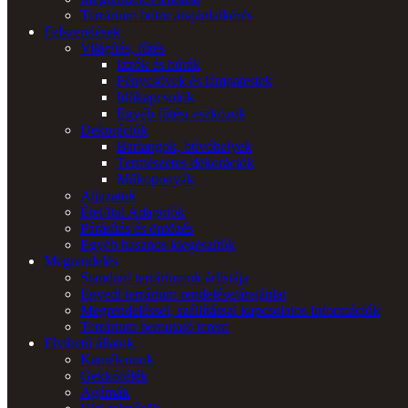
Terrárium bútor árajánlatkérés
Felszerelések
Világítás, fűtés
Izzók és búrák
Fénycsövek és lámpatestek
Időkapcsolók
Egyéb fűtési eszközök
Dekorációk
Barlangok, búvóhelyek
Természetes dekorációk
Műkoponyák
Aljazatok
Étel/Ital Adagolók
Párásítás és öntözés
Egyéb hasznos kiegészítők
Megrendelés
Standard terráriumok árlistája
Egyedi terrárium rendelése/árajánlat
Megrendeléssel, szállítással kapcsolatos információk
Terrárium bemutató terem
Elvihető állatok
Kaméleonok
Gekkófélék
Agámák