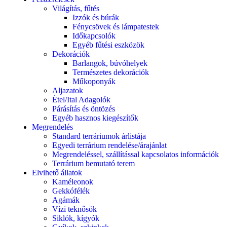
Világítás, fűtés
Izzók és búrák
Fénycsövek és lámpatestek
Időkapcsolók
Egyéb fűtési eszközök
Dekorációk
Barlangok, búvóhelyek
Természetes dekorációk
Műkoponyák
Aljazatok
Étel/Ital Adagolók
Párásítás és öntözés
Egyéb hasznos kiegészítők
Megrendelés
Standard terráriumok árlistája
Egyedi terrárium rendelése/árajánlat
Megrendeléssel, szállítással kapcsolatos információk
Terrárium bemutató terem
Elvihető állatok
Kaméleonok
Gekkófélék
Agámák
Vízi teknősök
Siklók, kígyók