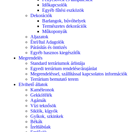
Időkapcsolók
Egyéb fűtési eszközök
Dekorációk
Barlangok, búvóhelyek
Természetes dekorációk
Műkoponyák
Aljazatok
Étel/Ital Adagolók
Párásítás és öntözés
Egyéb hasznos kiegészítők
Megrendelés
Standard terráriumok árlistája
Egyedi terrárium rendelése/árajánlat
Megrendeléssel, szállítással kapcsolatos információk
Terrárium bemutató terem
Elvihető állatok
Kaméleonok
Gekkófélék
Agámák
Vízi teknősök
Siklók, kígyók
Gyíkok, szkinkek
Békák
Ízeltlábúak