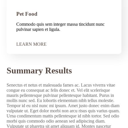
Pet Food
Commodo quis sem integer massa tincidunt nunc
pulvinar sapien et ligula.
LEARN MORE
Summary Results
Senectus et netus et malesuada fames ac. Lacus viverra vitae
congue eu consequat ac felis donec et. Vel elit scelerisque
mauris pellentesque pulvinar pellentesque habitant. Purus in
mollis nunc sed. Eu lobortis elementum nibh tellus molestie.
Tempor id eu nisl nunc mi ipsum. Amet justo donec enim diam
vulputate ut. Eget dolor morbi non arcu risus quis varius quam.
Urna condimentum mattis pellentesque id nibh tortor. Sed odio
morbi quis commodo odio aenean sed adipiscing diam.
Vulputate ut pharetra sit amet aliquam id. Montes nascetur