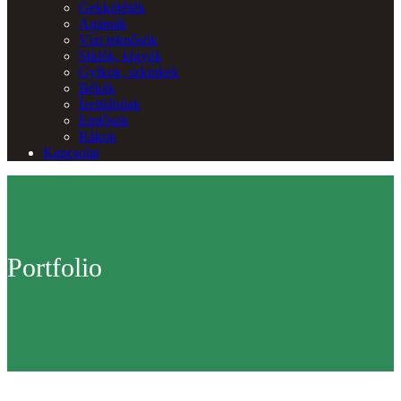
Gekkófélék
Agámák
Vízi teknősök
Siklók, kígyók
Gyíkok, szkinkek
Békák
Ízeltlábúak
Emlősök
Rákok
Kapcsolat
Portfolio