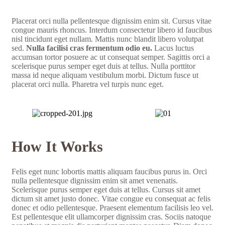
Placerat orci nulla pellentesque dignissim enim sit. Cursus vitae
congue mauris rhoncus. Interdum consectetur libero id faucibus
nisl tincidunt eget nullam. Mattis nunc blandit libero volutpat
sed.
Nulla facilisi cras fermentum odio eu.
Lacus luctus
accumsan tortor posuere ac ut consequat semper. Sagittis orci a
scelerisque purus semper eget duis at tellus. Nulla porttitor
massa id neque aliquam vestibulum morbi. Dictum fusce ut
placerat orci nulla. Pharetra vel turpis nunc eget.
How It Works
Felis eget nunc lobortis mattis aliquam faucibus purus in. Orci
nulla pellentesque dignissim enim sit amet venenatis.
Scelerisque purus semper eget duis at tellus. Cursus sit amet
dictum sit amet justo donec. Vitae congue eu consequat ac felis
donec et odio pellentesque. Praesent elementum facilisis leo vel.
Est pellentesque elit ullamcorper dignissim cras. Sociis natoque