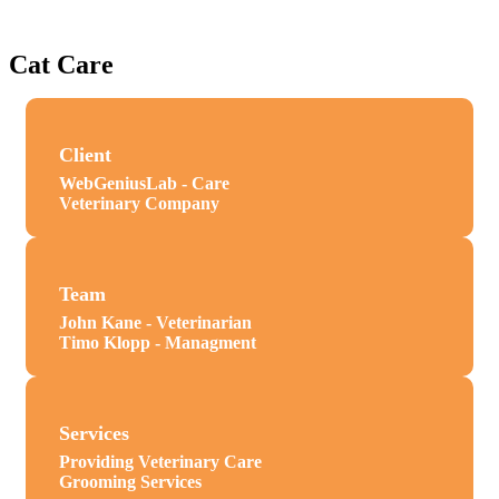
Cat Care
Client
WebGeniusLab - Care
Veterinary Company
Team
John Kane - Veterinarian
Timo Klopp - Managment
Services
Providing Veterinary Care
Grooming Services