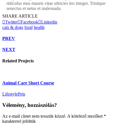
ridiculus mus mauris vitae ultricies leo integer. Tristique
senectus et netus et malesuada.
SHARE ARTICLE
Twitter
Facebook
Linkedin
cats & dogs
food
health
PREV
NEXT
Related Projects
Animal Care Short Course
Lifestyle
Pets
Vélemény, hozzászólás?
Az e-mail címet nem tesszük közzé.
A kötelező mezőket
*
karakterrel jelöltük