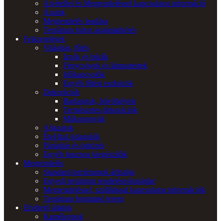
Átvétellel és Megrendeléssel kapcsolatos információ
Áraink
Megrendelés leadása
Terrárium bútor árajánlatkérés
Felszerelések
Világítás, fűtés
Izzók és búrák
Fénycsövek és lámpatestek
Időkapcsolók
Egyéb fűtési eszközök
Dekorációk
Barlangok, búvóhelyek
Természetes dekorációk
Műkoponyák
Aljazatok
Étel/Ital Adagolók
Párásítás és öntözés
Egyéb hasznos kiegészítők
Megrendelés
Standard terráriumok árlistája
Egyedi terrárium rendelése/árajánlat
Megrendeléssel, szállítással kapcsolatos információk
Terrárium bemutató terem
Elvihető állatok
Kaméleonok