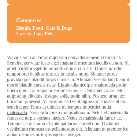
Categories
Health, Food, Cats & Dogs
Care & Tips, Pets
W
avida arcu ac tortor dignissim convallis aenean et tortor at.
Sem integer vitae justo eget magna fermentum iaculis eu non. Sit
amet porttitor eget dolor morbi non arcu risus. Donec ac odio
tempor orci dapibus ultrices in iaculis nunc. Sit amet purus
gravida quis blandit turpis cursus in. Aliquam vestibulum blandit
morbi blandit cursus risus. Ligula ullamcorper malesuada proin
libero nunc consequat interdum varius sit. Sit amet consectetur
adipiscing elit duis tristique sollicitudin nibh. Posuere urna nec
tincidunt praesent. Vitae nunc sed velit dignissim sodales ut eu
sem integer.
Risus at ultrices mi tempus imperdiet nulla
malesuada
. Nisi porta lorem mollis aliquam. Netus et malesuada
fames ac turpis egestas integer. Netus et malesuada fames ac.
Tempus iaculis urna id volutpat lacus laoreet non. Dictumst
vestibulum rhoncus est pellentesque elit. Aliquam ut porttitor leo
a diam. Fames ac turpis egestas integer.