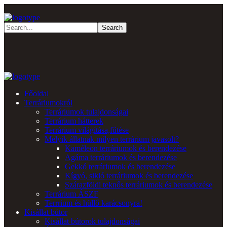
Főoldal
Terráriumokról
Terráriumok tulajdonságai
Terrárium hátterek
Terrárium világítása,fűtése
Melyik állatnak milyen terrárium javasolt?
Kaméleon terráriumok és berendezése
Agáma terráriumok és berendezése
Gekkó terráriumok és berendezése
Kígyó, sikló terráriumok és berendezése
Szárazföldi teknős terráriumok és berendezése
Terrárium ÁSZF
Terrrium és hüllő karácsonyra!
Kisállat bútor
Kisállat bútorok tulajdonságai