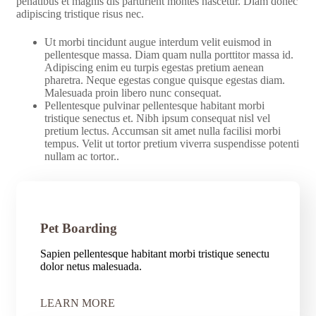
penatibus et magnis dis parturient montes nascetur. Diam donec
adipiscing tristique risus nec.
Ut morbi tincidunt augue interdum velit euismod in
pellentesque massa. Diam quam nulla porttitor massa id.
Adipiscing enim eu turpis egestas pretium aenean
pharetra. Neque egestas congue quisque egestas diam.
Malesuada proin libero nunc consequat.
Pellentesque pulvinar pellentesque habitant morbi
tristique senectus et. Nibh ipsum consequat nisl vel
pretium lectus. Accumsan sit amet nulla facilisi morbi
tempus. Velit ut tortor pretium viverra suspendisse potenti
nullam ac tortor..
Pet Boarding
Sapien pellentesque habitant morbi tristique senectu
dolor netus malesuada.
LEARN MORE